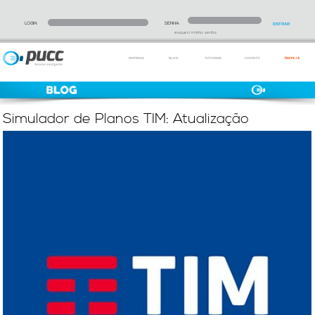
LOGIN:
SENHA:
esqueci minha senha
EMPRESA
BLOG
TUTORIAIS
CONTATO
TESTE JÁ
Simulador de Planos TIM: Atualização