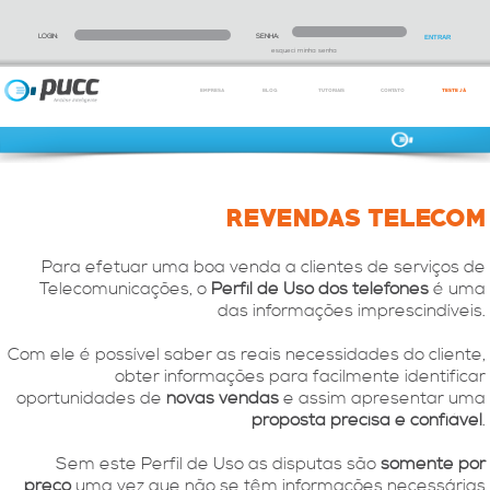
LOGIN:
SENHA:
esqueci minha senha
EMPRESA
BLOG
TUTORIAIS
CONTATO
TESTE JÁ
REVENDAS TELECOM
Para efetuar uma boa venda a clientes de serviços de
Telecomunicações, o
Perfil de Uso dos telefones
é uma
das informações imprescindíveis.
Com ele é possível saber as reais necessidades do cliente,
obter informações para facilmente identificar
oportunidades de
novas vendas
e assim apresentar uma
proposta precisa e confiável
.
Sem este Perfil de Uso as disputas são
somente por
preço
uma vez que não se têm informações necessárias