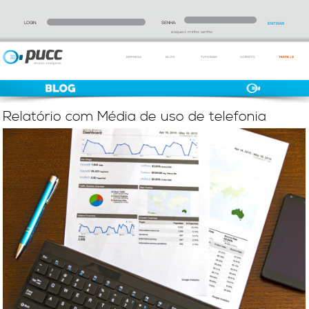
LOGIN:
SENHA:
esqueci minha senha
EMPRESA
BLOG
TUTORIAIS
CONTATO
TESTE JÁ
Relatório com Média de uso de telefonia